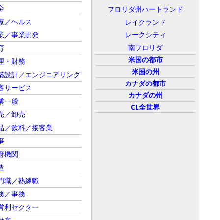
全
フロリダ州ハートランド
療／ヘルス
レイクランド
業／事業開発
レークシティ
南フロリダ
育
米国の都市
理・財務
米国の州
築設計／エンジニアリング
カナダの都市
客サービス
カナダの州
業一般
CL全世界
売／卸売
品／飲料／接客業
事
府機関
造
門職／熟練職
務／事務
営利セクター