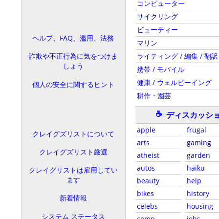
コンピューター
サイクリング
ビューティー
ヘルプ、FAQ、濫用、法務
マリン
ライティング / 編集 / 翻訳
詐欺や不正行為に気をつけま
しょう
携帯 / モバイル
健康 / ウェルビーイング
個人の安全に関するヒント
耕作・園芸
☕
ディスカッシ
apple
frugal
クレイグズリストについて
arts
gaming
クレイグズリスト厳選
atheist
garden
autos
haiku
クレイグリストは雇用してい
ます
beauty
help
bikes
history
新着情報
celebs
housing
システム ステータス
comp
jobs