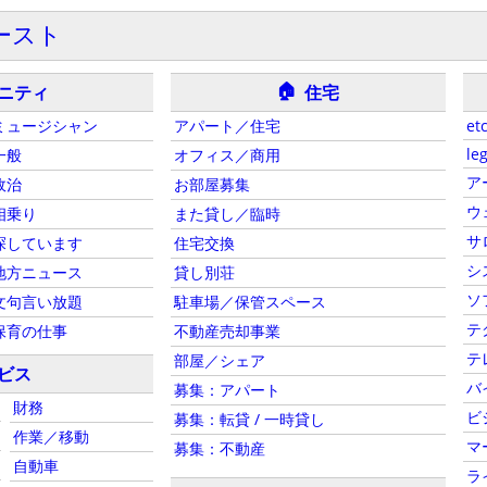
ースト
🏠
ニティ
住宅
ミュージシャン
アパート／住宅
etc
leg
一般
オフィス／商用
ア
政治
お部屋募集
ウ
相乗り
また貸し／臨時
サ
探しています
住宅交換
シ
地方ニュース
貸し別荘
ソ
文句言い放題
駐車場／保管スペース
テ
保育の仕事
不動産売却事業
テ
部屋／シェア
ビス
バ
募集：アパート
財務
ビ
募集：転貸 / 一時貸し
作業／移動
マ
募集：不動産
自動車
ラ