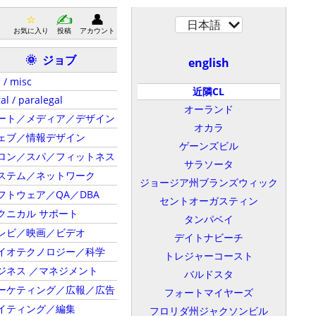
日本語
お気に入り
投稿
アカウント
ジョブ
🌞
english
 / misc
近隣CL
al / paralegal
オーランド
ート／メディア／デザイン
オカラ
ェブ／情報デザイン
ゲーンズビル
ロン／スパ／フィットネス
サラソータ
ステム／ネットワーク
ジョージア州ブランズウィック
フトウェア／QA／DBA
セントオーガスティン
クニカル サポート
タンパベイ
レビ／映画／ビデオ
デイトナビーチ
イオテクノロジー／科学
トレジャーコースト
ジネス ／マネジメント
バルドスタ
ーケティング／広報／広告
フォートマイヤーズ
イティング／編集
フロリダ州ジャクソンビル