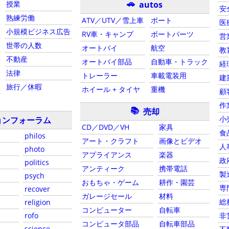
🚗
autos
授業
安
熟練労働
ATV／UTV／雪上車
ボート
医
小規模ビジネス広告
RV車・キャンプ
ボートパーツ
営
世帯の人数
オートバイ
航空
教
不動産
オートバイ部品
自動車・トラック
経
法律
トレーラー
車載電装用
建
旅行／休暇
ホイール + タイヤ
重機
顧
作
📚
売却
小
ョンフォーラム
CD／DVD／VH
家具
食
philos
アート・クラフト
画像とビデオ
人
photo
アプライアンス
楽器
政
politics
アンティーク
携帯電話
製
psych
おもちゃ・ゲーム
耕作・園芸
専
recover
ガレージセール
材料
総
religion
コンピューター
自転車
rofo
非
コンピュータ部品
自転車部品
science