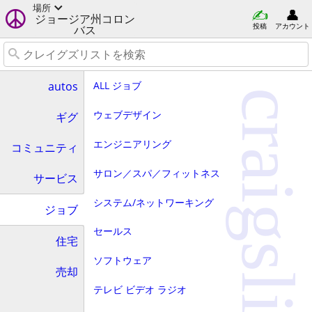
場所
ジョージア州コロン
投稿
アカウント
バス
ALL ジョブ
autos
craigslist
ウェブデザイン
ギグ
エンジニアリング
コミュニティ
サロン／スパ／フィットネス
サービス
システム/ネットワーキング
ジョブ
セールス
住宅
ソフトウェア
売却
テレビ ビデオ ラジオ