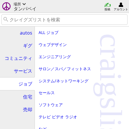
場所
タンパベイ
投稿
アカウント
ALL ジョブ
autos
craigslist
ウェブデザイン
ギグ
エンジニアリング
コミュニティ
サロン／スパ／フィットネス
サービス
システム/ネットワーキング
ジョブ
セールス
住宅
ソフトウェア
売却
テレビ ビデオ ラジオ
など