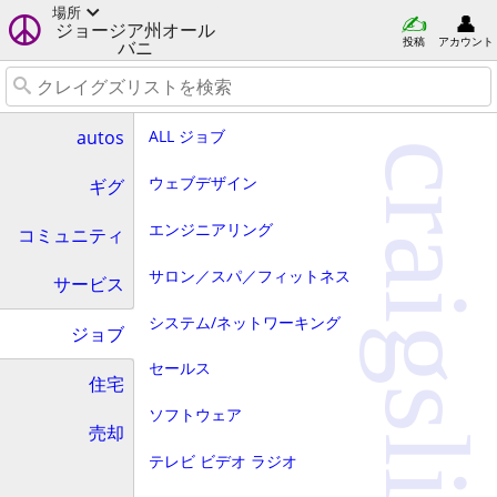
場所
ジョージア州オール
投稿
アカウント
バニ
ALL ジョブ
autos
craigslist
ウェブデザイン
ギグ
エンジニアリング
コミュニティ
サロン／スパ／フィットネス
サービス
システム/ネットワーキング
ジョブ
セールス
住宅
ソフトウェア
売却
テレビ ビデオ ラジオ