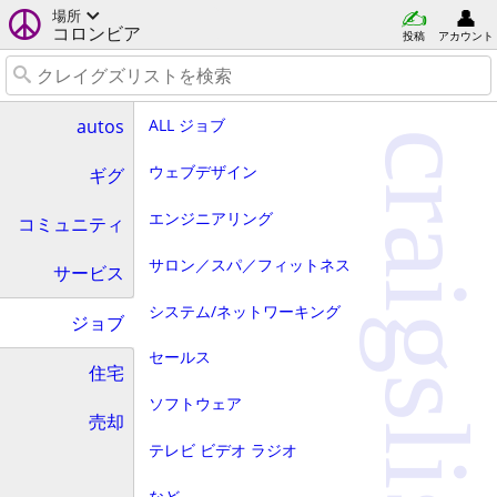
場所
コロンビア
投稿
アカウント
ALL ジョブ
autos
craigslist
ウェブデザイン
ギグ
エンジニアリング
コミュニティ
サロン／スパ／フィットネス
サービス
システム/ネットワーキング
ジョブ
セールス
住宅
ソフトウェア
売却
テレビ ビデオ ラジオ
など