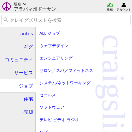
場所
アラバマ州ドーサン
投稿
アカウント
ALL ジョブ
autos
craigslist
ウェブデザイン
ギグ
エンジニアリング
コミュニティ
サロン／スパ／フィットネス
サービス
システム/ネットワーキング
ジョブ
セールス
住宅
ソフトウェア
売却
テレビ ビデオ ラジオ
など