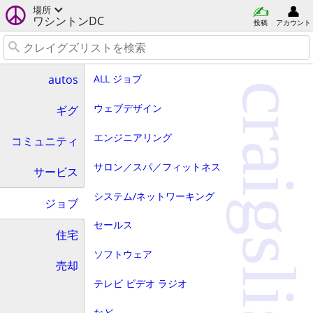
場所
ワシントンDC
投稿
アカウント
ALL ジョブ
autos
craigslist
ウェブデザイン
ギグ
エンジニアリング
コミュニティ
サロン／スパ／フィットネス
サービス
システム/ネットワーキング
ジョブ
セールス
住宅
ソフトウェア
売却
テレビ ビデオ ラジオ
など