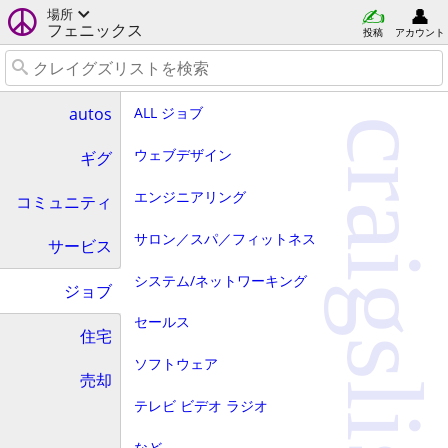
場所
フェニックス
投稿
アカウント
ALL ジョブ
autos
craigslist
ウェブデザイン
ギグ
エンジニアリング
コミュニティ
サロン／スパ／フィットネス
サービス
システム/ネットワーキング
ジョブ
セールス
住宅
ソフトウェア
売却
テレビ ビデオ ラジオ
など