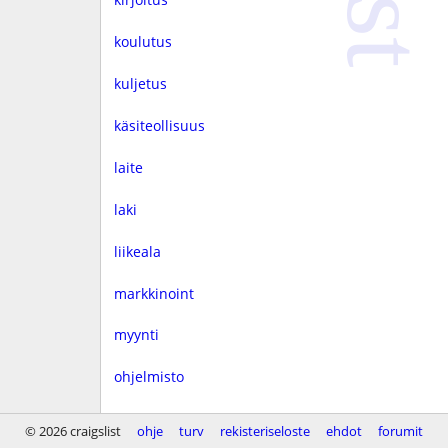
koulutus
kuljetus
käsiteollisuus
laite
laki
liikeala
markkinoint
myynti
ohjelmisto
rahoitus
© 2026 craigslist
ohje
turv
rekisteriseloste
ehdot
forumit