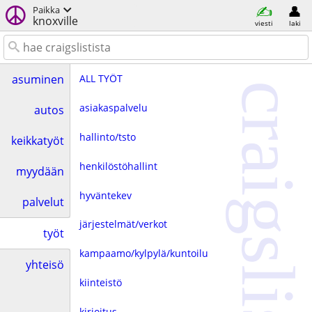
Paikka
knoxville
viesti
laki
ALL TYÖT
asuminen
craigslist
asiakaspalvelu
autos
hallinto/tsto
keikkatyöt
henkilöstöhallint
myydään
hyväntekev
palvelut
järjestelmät/verkot
työt
kampaamo/kylpylä/kuntoilu
yhteisö
kiinteistö
kirjoitus