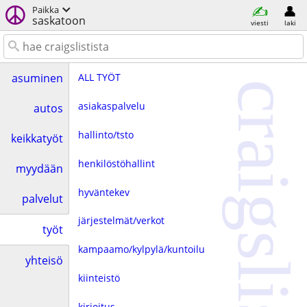
Paikka
saskatoon
viesti
laki
ALL TYÖT
asuminen
craigslist
asiakaspalvelu
autos
hallinto/tsto
keikkatyöt
henkilöstöhallint
myydään
hyväntekev
palvelut
järjestelmät/verkot
työt
kampaamo/kylpylä/kuntoilu
yhteisö
kiinteistö
kirjoitus