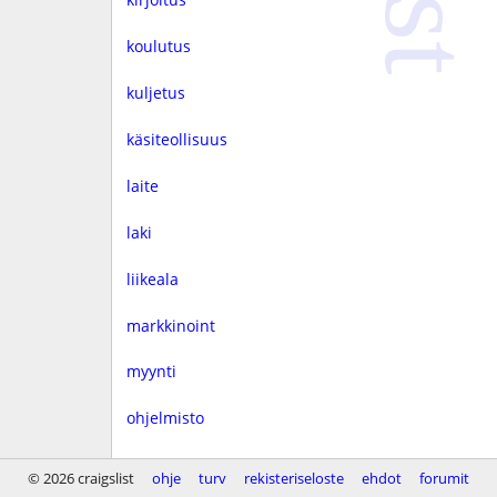
koulutus
kuljetus
käsiteollisuus
laite
laki
liikeala
markkinoint
myynti
ohjelmisto
rahoitus
© 2026 craigslist
ohje
turv
rekisteriseloste
ehdot
forumit