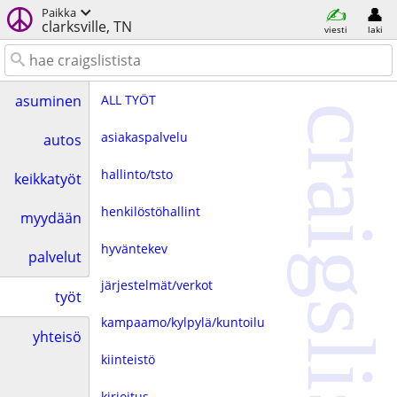
Paikka
clarksville, TN
viesti
laki
ALL TYÖT
asuminen
craigslist
asiakaspalvelu
autos
hallinto/tsto
keikkatyöt
henkilöstöhallint
myydään
hyväntekev
palvelut
järjestelmät/verkot
työt
kampaamo/kylpylä/kuntoilu
yhteisö
kiinteistö
kirjoitus