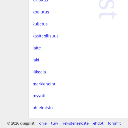
koulutus
kuljetus
käsiteollisuus
laite
laki
liikeala
markkinoint
myynti
ohjelmisto
rahoitus
© 2026 craigslist
ohje
turv
rekisteriseloste
ehdot
forumit