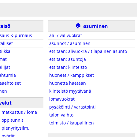
🏠
teisö
asuminen
saus & purnaus
ali- / välivuokrat
alliset
asunnot / asuminen
tiikka
etsitään: alivuokra / tilapäinen asunto
mät
etsitään: asuntoja
eilijat
etsitään: kiinteistö
ahtumia
huoneet / kämppikset
aaehtoiset
huonetta haetaan
inen
kiinteistö myytävänä
lomavuokrat
velut
pysäköinti / varastointi
matkustus / loma
talon vaihto
oppitunnit
toimisto / kaupallinen
pienyritysilm.
pyörät