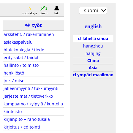
suomi
suosikkeja
viesti
laki
🌞
työt
english
arkkiteht. / rakentaminen
cl lähellä sinua
asiakaspalvelu
hangzhou
bioteknologia / tiede
nanjing
erityisalat / taidot
China
hallinto / toimisto
Asia
henkilöstö
cl ympäri maailman
jne. / misc
jälleenmyynti / tukkumyynti
järjestelmät / tietoverkko
kampaamo / kylpylä / kuntoilu
kiinteistö
kirjanpito + rahoitusala
kirjoitus / editointi