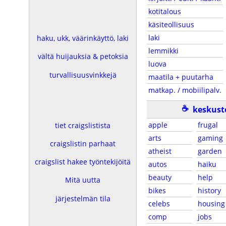
kotitalous
käsiteollisuus
laki
haku, ukk, väärinkäyttö, laki
lemmikki
vältä huijauksia & petoksia
luova
turvallisuusvinkkejä
maatila + puutarha
matkap. / mobiilipalv.
☕
keskust
apple
frugal
tiet craigslistista
arts
gaming
craigslistin parhaat
atheist
garden
craigslist hakee työntekijöitä
autos
haiku
beauty
help
Mitä uutta
bikes
history
järjestelmän tila
celebs
housing
comp
jobs