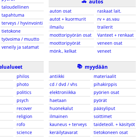
🚗
autos
taloudellinen
auton osat
raskaat lait.
tapahtuma
autot + kuormurit
rv + as.vau
terveys / hyvinvointi
ilmailu
trailerit
tietokone
moottoripyörän osat
Vanteet + renkaat
työvoima / muutto
moottoripyörät
veneen osat
veneily ja satamat
mönk., kelkat
veneet
📚
elualueet
myydään
philos
antiikki
materiaalit
photo
cd / dvd / vhs
pihakirppis
politics
elektroniikka
pyörien osat
psych
haetaan
pyörät
recover
huonekalut
pääsyliput
religion
ilmainen
soittimet
rofo
kauneus + terveys
taideteoll. + käsityöt
science
keräilytavarat
tietokoneen osat