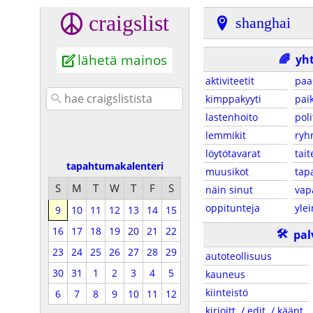
craigslist
shanghai
lähetä mainos
🌈
yh
aktiviteetit
paa
kimppakyyti
paik
lastenhoito
poli
lemmikit
ryh
löytötavarat
tait
tapahtumakalenteri
muusikot
tap
S
M
T
W
T
F
S
näin sinut
vap
oppitunteja
yle
9
10
11
12
13
14
15
16
17
18
19
20
21
22
🛠
pal
23
24
25
26
27
28
29
autoteollisuus
30
31
1
2
3
4
5
kauneus
kiinteistö
6
7
8
9
10
11
12
kirjoitt. / edit. / käänt.