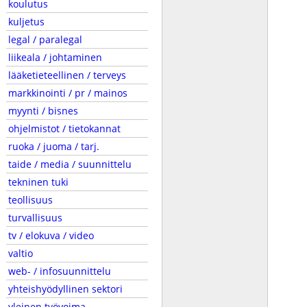
koulutus
kuljetus
legal / paralegal
liikeala / johtaminen
lääketieteellinen / terveys
markkinointi / pr / mainos
myynti / bisnes
ohjelmistot / tietokannat
ruoka / juoma / tarj.
taide / media / suunnittelu
tekninen tuki
teollisuus
turvallisuus
tv / elokuva / video
valtio
web- / infosuunnittelu
yhteishyödyllinen sektori
yleinen työvoima