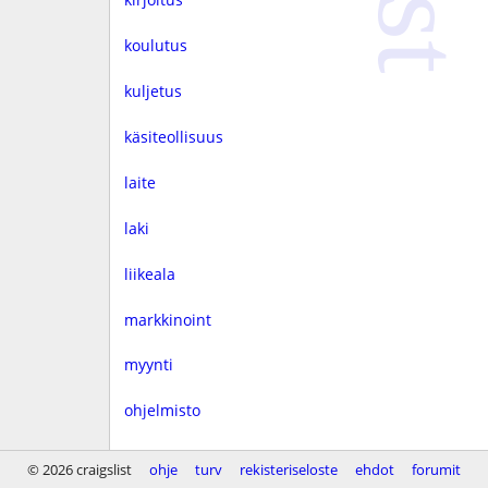
koulutus
kuljetus
käsiteollisuus
laite
laki
liikeala
markkinoint
myynti
ohjelmisto
rahoitus
© 2026 craigslist
ohje
turv
rekisteriseloste
ehdot
forumit