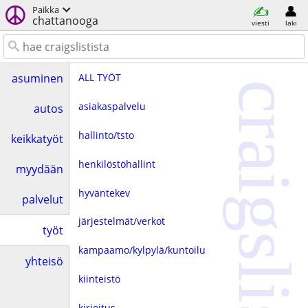
Paikka
chattanooga
viesti
laki
ALL TYÖT
asuminen
craigslist
asiakaspalvelu
autos
hallinto/tsto
keikkatyöt
henkilöstöhallint
myydään
hyväntekev
palvelut
järjestelmät/verkot
työt
kampaamo/kylpylä/kuntoilu
yhteisö
kiinteistö
kirjoitus