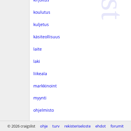
koulutus
kuljetus
käsiteollisuus
laite
laki
liikeala
markkinoint
myynti
ohjelmisto
rahoitus
© 2026 craigslist
ohje
turv
rekisteriseloste
ehdot
forumit