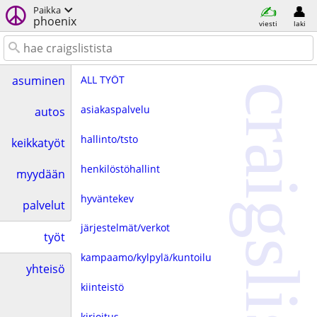
Paikka
phoenix
viesti
laki
ALL TYÖT
asuminen
craigslist
asiakaspalvelu
autos
hallinto/tsto
keikkatyöt
henkilöstöhallint
myydään
hyväntekev
palvelut
järjestelmät/verkot
työt
kampaamo/kylpylä/kuntoilu
yhteisö
kiinteistö
kirjoitus