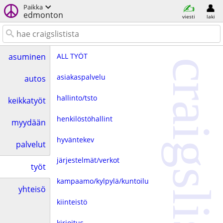
Paikka
edmonton
viesti
laki
ALL TYÖT
asuminen
craigslist
asiakaspalvelu
autos
hallinto/tsto
keikkatyöt
henkilöstöhallint
myydään
hyväntekev
palvelut
järjestelmät/verkot
työt
kampaamo/kylpylä/kuntoilu
yhteisö
kiinteistö
kirjoitus