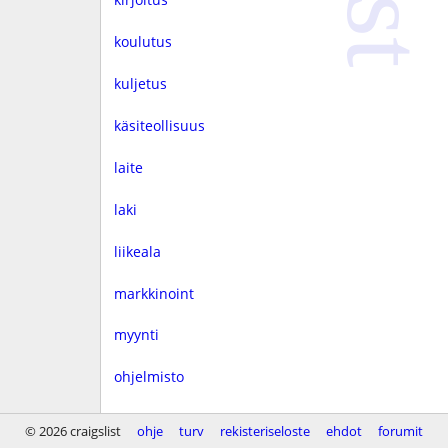
koulutus
kuljetus
käsiteollisuus
laite
laki
liikeala
markkinoint
myynti
ohjelmisto
rahoitus
© 2026 craigslist
ohje
turv
rekisteriseloste
ehdot
forumit