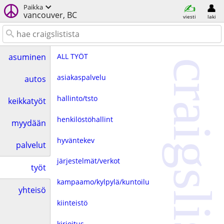
Paikka
vancouver, BC
viesti
laki
ALL TYÖT
asuminen
craigslist
asiakaspalvelu
autos
hallinto/tsto
keikkatyöt
henkilöstöhallint
myydään
hyväntekev
palvelut
järjestelmät/verkot
työt
kampaamo/kylpylä/kuntoilu
yhteisö
kiinteistö
kirjoitus