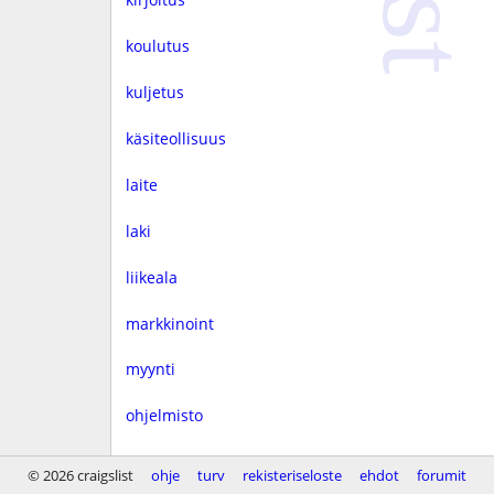
koulutus
kuljetus
käsiteollisuus
laite
laki
liikeala
markkinoint
myynti
ohjelmisto
rahoitus
© 2026 craigslist
ohje
turv
rekisteriseloste
ehdot
forumit