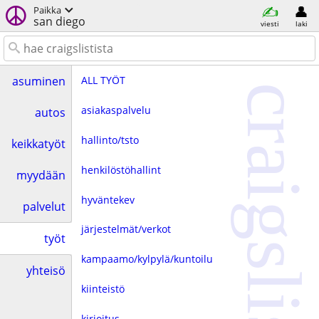
Paikka
san diego
viesti
laki
ALL TYÖT
asuminen
craigslist
asiakaspalvelu
autos
hallinto/tsto
keikkatyöt
henkilöstöhallint
myydään
hyväntekev
palvelut
järjestelmät/verkot
työt
kampaamo/kylpylä/kuntoilu
yhteisö
kiinteistö
kirjoitus