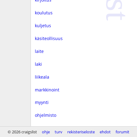
koulutus
kuljetus
käsiteollisuus
laite
laki
liikeala
markkinoint
myynti
ohjelmisto
rahoitus
© 2026 craigslist
ohje
turv
rekisteriseloste
ehdot
forumit