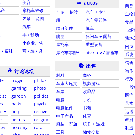
🚗
律
美容
autos
商务 
地产
摩托车维修
车轮 + 轮胎
汽车 + 卡车
生物技
运
农场 + 花园
船
汽车零部件
食品 
动
汽车
船只部件
拖车
市场营
工
手 / 移动
航空
休闲车 + 露营
熟练工
居
小企业广告
摩托车
重型设备
网页 
 / 福祉
写 / 编 / 译
摩托车零部件
atv / utv / 雪地车
系统 
融
销售 
📚
出售
☕
讨论论坛
写作 
材料
商务
行政 
le
frugal
philos
车库大甩卖
视频游戏
一般
gaming
photo
车票
收藏品
医疗 
ist
garden
politics
电脑
手机
艺术 
os
haiku
psych
电脑配件
书籍
运送
uty
help
recover
电子产品
体育
es
history
religion
政府
服装 + 配饰
玩具 + 游戏
ebs
housing
rofo
制造
工具
物物交换