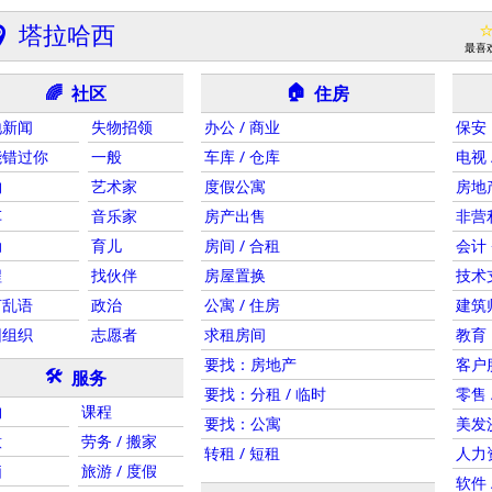
塔拉哈西
最喜
🏠
社区
住房
🌈
地新闻
失物招领
办公 / 商业
保安
能错过你
一般
车库 / 仓库
电视 
物
艺术家
度假公寓
房地
车
音乐家
房产出售
非营
动
育儿
房间 / 合租
会计 
程
找伙伴
房屋置换
技术
言乱语
政治
公寓 / 住房
建筑师
团组织
志愿者
求租房间
教育
要找：房地产
客户
🛠
服务
要找：分租 / 临时
零售 
物
课程
要找：公寓
美发沙
意
劳务 / 搬家
转租 / 短租
人力
脑
旅游 / 度假
软件 /