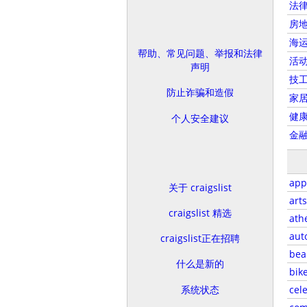
法
房
海
帮助、常见问题、举报和法律
活
声明
技
防止诈骗和造假
家
健康
个人安全建议
金
app
关于 craigslist
arts
craigslist 精选
athe
aut
craigslist正在招聘
bea
什么是新的
bik
系统状态
cel