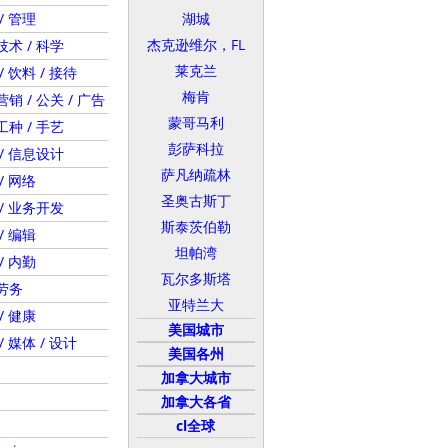
/ 管理
湖城
杰克逊维尔，FL
术 / 科学
莱克兰
/ 饮料 / 接待
梅肯
销 / 公关 / 广告
蒙哥马利
种 / 手艺
彭萨科拉
/ 信息设计
萨凡纳疏林
/ 网络
圣奥古斯丁
/ 业务开发
斯泰茨伯勒
/ 编辑
坦帕湾
/ 内勤
瓦尔多斯塔
劳务
亚特兰大
/ 健康
美国城市
/ 媒体 / 设计
美国各州
加拿大城市
加拿大各省
cl全球