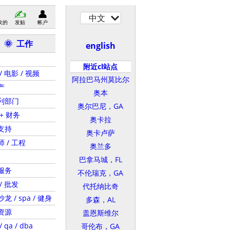
中文
欢的
发贴
帐户
工作
🌞
english
附近cl站点
/ 电影 / 视频
阿拉巴马州莫比尔
产
奥本
利部门
奥尔巴尼，GA
+ 财务
奥卡拉
支持
奥卡卢萨
 / 工程
奥兰多
巴拿马城，FL
服务
不伦瑞克，GA
/ 批发
代托纳比奇
龙 / spa / 健身
多森，AL
资源
盖恩斯维尔
 qa / dba
哥伦布，GA