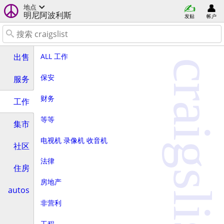
地点
明尼阿波利斯
发贴
帐户
ALL 工作
出售
craigslist
保安
服务
财务
工作
等等
集市
电视机 录像机 收音机
社区
法律
住房
房地产
autos
非营利
工程