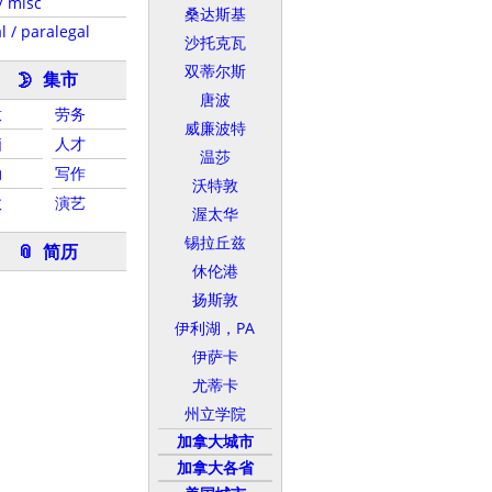
/ misc
桑达斯基
l / paralegal
沙托克瓦
双蒂尔斯
集市
🌛
唐波
意
劳务
威廉波特
脑
人才
温莎
动
写作
沃特敦
政
演艺
渥太华
锡拉丘兹
简历
📎
休伦港
扬斯敦
伊利湖，PA
伊萨卡
尤蒂卡
州立学院
加拿大城市
加拿大各省