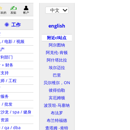
中文
喜欢的
发贴
帐户
工作
🌞
english
安
附近cl站点
 / 电影 / 视频
阿尔图纳
地产
阿克伦-肯顿
营利部门
阿什塔比拉
 + 财务
埃尔迈拉
术支持
巴里
师 / 工程
贝尔维尔，ON
育
彼得伯勒
户服务
宾厄姆顿
 / 批发
波茨坦-马塞纳
沙龙 / spa / 健身
布法罗
力资源
布兰特福德
/ qa / dba
查塔姆 -肯特