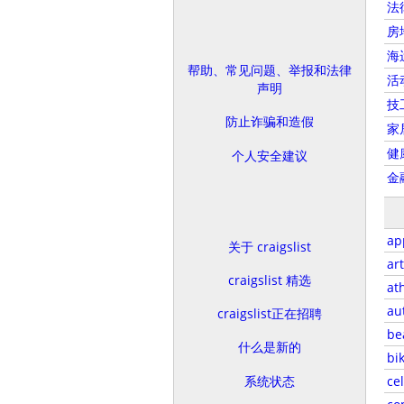
法
房
海
帮助、常见问题、举报和法律
活
声明
技
防止诈骗和造假
家
健
个人安全建议
金
ap
关于 craigslist
art
craigslist 精选
at
au
craigslist正在招聘
be
什么是新的
bi
系统状态
ce