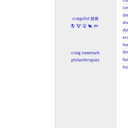
co
co
die
craigslist 慈善
di
🌎🐮🐷🐔🐟
dy
ec
fe
fil
craig newmark
fixi
philanthropies
fo