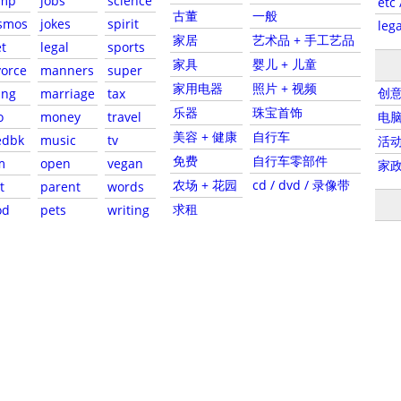
mp
jobs
science
etc 
古董
一般
smos
jokes
spirit
lega
家居
艺术品 + 手工艺品
t
legal
sports
家具
婴儿 + 儿童
vorce
manners
super
家用电器
照片 + 视频
创
ing
marriage
tax
乐器
珠宝首饰
电
o
money
travel
美容 + 健康
自行车
edbk
music
tv
活
免费
自行车零部件
m
open
vegan
家
农场 + 花园
cd / dvd / 录像带
t
parent
words
求租
od
pets
writing