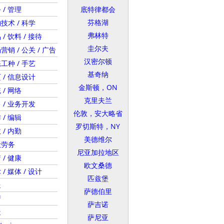
 / 管理
底特律都会
芬格湖
技术 / 科学
弗林特
 / 饮料 / 接待
圭尔夫
营销 / 公关 / 广告
汉密尔顿
工种 / 手艺
基奇纳
 / 信息设计
金斯顿，ON
 / 网络
克里夫兰
 / 业务开发
伦敦，安大略省
 / 编辑
罗切斯特，NY
 / 内勤
美德维尔
般劳务
尼亚加拉地区
 / 健康
欧文桑德
 / 媒体 / 设计
匹兹堡
送
萨德伯里
府
萨吉诺
造
萨尼亚