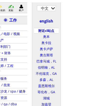
中文
喜欢的
发贴
帐户
工作
🌞
english
安
附近cl站点
 / 电影 / 视频
奥本
地产
奥卡拉
营利部门
奥卡卢萨
 + 财务
奧古斯塔
术支持
巴拿马城，FL
师 / 工程
伯明翰，AL
育
不伦瑞克，GA
户服务
多森，AL
 / 批发
盖恩斯维尔
沙龙 / spa / 健身
哥伦布，GA
力资源
湖城
/ qa / dba
加兹登