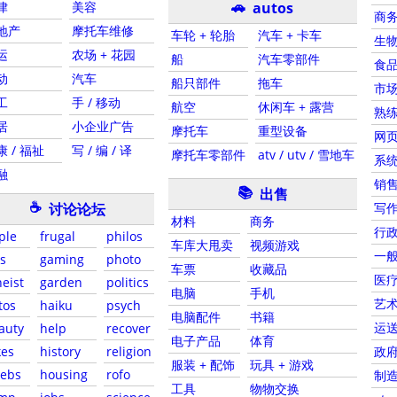
🚗
律
美容
autos
商务
地产
摩托车维修
车轮 + 轮胎
汽车 + 卡车
生物
运
农场 + 花园
船
汽车零部件
食品
动
汽车
船只部件
拖车
市场
工
手 / 移动
航空
休闲车 + 露营
熟练
居
小企业广告
摩托车
重型设备
网页
康 / 福祉
写 / 编 / 译
摩托车零部件
atv / utv / 雪地车
系统
融
销售
📚
出售
☕
讨论论坛
写作
材料
商务
行政
ple
frugal
philos
车库大甩卖
视频游戏
一
s
gaming
photo
车票
收藏品
医疗
heist
garden
politics
电脑
手机
艺术
tos
haiku
psych
电脑配件
书籍
运
auty
help
recover
电子产品
体育
kes
history
religion
政
服装 + 配饰
玩具 + 游戏
lebs
housing
rofo
制
工具
物物交换