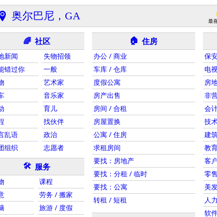
奥尔巴尼，GA
最
🏠
社区
住房
🌈
地新闻
失物招领
办公 / 商业
保
能错过你
一般
车库 / 仓库
电视
物
艺术家
度假公寓
房
车
音乐家
房产出售
非
动
育儿
房间 / 合租
会计
程
找伙伴
房屋置换
技
言乱语
政治
公寓 / 住房
建筑
团组织
志愿者
求租房间
教
要找：房地产
客
🛠
服务
要找：分租 / 临时
零售
物
课程
要找：公寓
美发
意
劳务 / 搬家
转租 / 短租
人
脑
旅游 / 度假
软件 