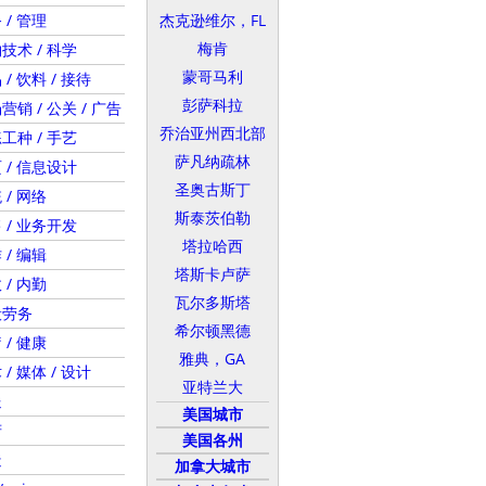
 / 管理
杰克逊维尔，FL
梅肯
技术 / 科学
蒙哥马利
 / 饮料 / 接待
彭萨科拉
营销 / 公关 / 广告
乔治亚州西北部
工种 / 手艺
萨凡纳疏林
 / 信息设计
圣奥古斯丁
 / 网络
斯泰茨伯勒
 / 业务开发
塔拉哈西
 / 编辑
塔斯卡卢萨
 / 内勤
瓦尔多斯塔
般劳务
希尔顿黑德
 / 健康
雅典，GA
 / 媒体 / 设计
亚特兰大
送
美国城市
府
美国各州
造
加拿大城市