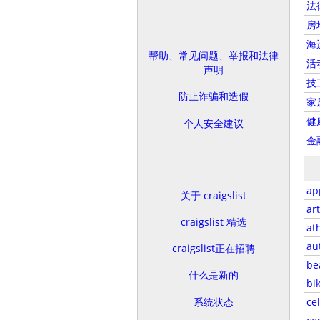
法
房
海
帮助、常见问题、举报和法律
活
声明
技
防止诈骗和造假
家
健
个人安全建议
金
ap
关于 craigslist
art
craigslist 精选
at
au
craigslist正在招聘
be
什么是新的
bi
系统状态
ce