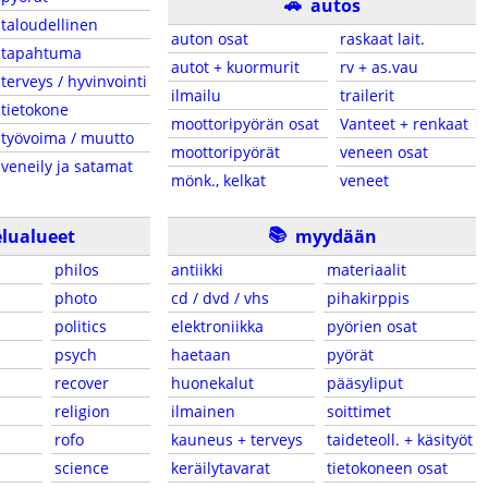
🚗
autos
taloudellinen
auton osat
raskaat lait.
tapahtuma
autot + kuormurit
rv + as.vau
terveys / hyvinvointi
ilmailu
trailerit
tietokone
moottoripyörän osat
Vanteet + renkaat
työvoima / muutto
moottoripyörät
veneen osat
veneily ja satamat
mönk., kelkat
veneet
📚
lualueet
myydään
philos
antiikki
materiaalit
photo
cd / dvd / vhs
pihakirppis
politics
elektroniikka
pyörien osat
psych
haetaan
pyörät
recover
huonekalut
pääsyliput
religion
ilmainen
soittimet
rofo
kauneus + terveys
taideteoll. + käsityöt
science
keräilytavarat
tietokoneen osat