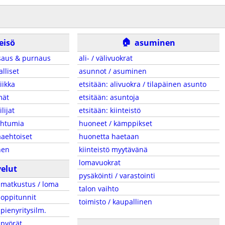
🏠
eisö
asuminen
saus & purnaus
ali- / välivuokrat
alliset
asunnot / asuminen
iikka
etsitään: alivuokra / tilapäinen asunto
mät
etsitään: asuntoja
ilijat
etsitään: kiinteistö
ahtumia
huoneet / kämppikset
aehtoiset
huonetta haetaan
nen
kiinteistö myytävänä
lomavuokrat
velut
pysäköinti / varastointi
matkustus / loma
talon vaihto
oppitunnit
toimisto / kaupallinen
pienyritysilm.
pyörät