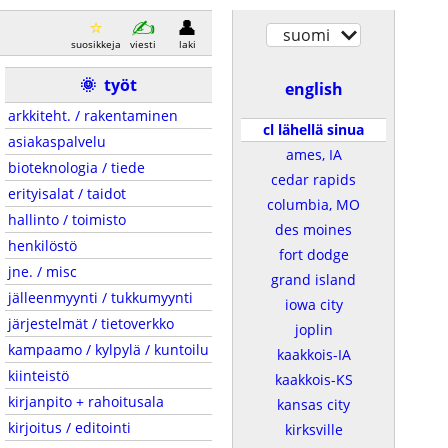
suomi
suosikkeja
viesti
laki
🌞
työt
english
arkkiteht. / rakentaminen
cl lähellä sinua
asiakaspalvelu
ames, IA
bioteknologia / tiede
cedar rapids
erityisalat / taidot
columbia, MO
hallinto / toimisto
des moines
henkilöstö
fort dodge
jne. / misc
grand island
jälleenmyynti / tukkumyynti
iowa city
järjestelmät / tietoverkko
joplin
kampaamo / kylpylä / kuntoilu
kaakkois-IA
kiinteistö
kaakkois-KS
kirjanpito + rahoitusala
kansas city
kirjoitus / editointi
kirksville