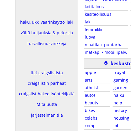
kotitalous
käsiteollisuus
laki
haku, ukk, väärinkäyttö, laki
lemmikki
vältä huijauksia & petoksia
luova
turvallisuusvinkkejä
maatila + puutarha
matkap. / mobiilipalv.
☕
keskuste
apple
frugal
tiet craigslistista
arts
gaming
craigslistin parhaat
atheist
garden
craigslist hakee työntekijöitä
autos
haiku
beauty
help
Mitä uutta
bikes
history
järjestelmän tila
celebs
housing
comp
jobs