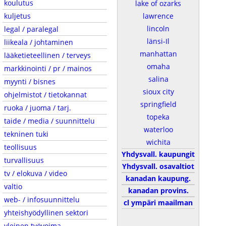
koulutus
lake of ozarks
kuljetus
lawrence
lincoln
legal / paralegal
länsi-Il
liikeala / johtaminen
manhattan
lääketieteellinen / terveys
omaha
markkinointi / pr / mainos
salina
myynti / bisnes
sioux city
ohjelmistot / tietokannat
springfield
ruoka / juoma / tarj.
topeka
taide / media / suunnittelu
waterloo
tekninen tuki
wichita
teollisuus
Yhdysvall. kaupungit
turvallisuus
Yhdysvall. osavaltiot
tv / elokuva / video
kanadan kaupung.
valtio
kanadan provins.
web- / infosuunnittelu
cl ympäri maailman
yhteishyödyllinen sektori
yleinen työvoima