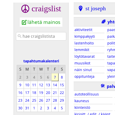
craigslist
st joseph
lähetä mainos
🌈
yht
aktiviteetit
paa
kimppakyyti
paik
lastenhoito
polit
lemmikit
ryh
löytötavarat
taite
tapahtumakalenteri
muusikot
tap
S
M
T
W
T
F
S
näin sinut
vapa
oppitunteja
ylei
2
3
4
5
6
7
8
9
10
11
12
13
14
15
🛠
pal
16
17
18
19
20
21
22
autoteollisuus
23
24
25
26
27
28
29
kauneus
kiinteistö
30
31
1
2
3
4
5
kirjoitt. / edit. / käänt.