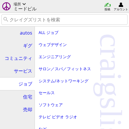
場所
ミードビル
投稿
アカウント
ALL ジョブ
autos
craigslist
ウェブデザイン
ギグ
エンジニアリング
コミュニティ
サロン／スパ／フィットネス
サービス
システム/ネットワーキング
ジョブ
セールス
住宅
ソフトウェア
売却
テレビ ビデオ ラジオ
など