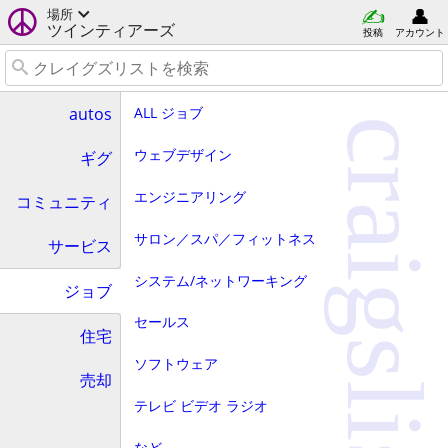
場所
ツインティアーズ
投稿
アカウント
ALL ジョブ
autos
craigslist
ウェブデザイン
ギグ
エンジニアリング
コミュニティ
サロン／スパ／フィットネス
サービス
システム/ネットワーキング
ジョブ
セールス
住宅
ソフトウェア
売却
テレビ ビデオ ラジオ
など