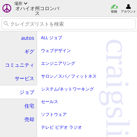
場所
オハイオ州コロンバ
投稿
アカウント
ス
ALL ジョブ
autos
craigslist
ウェブデザイン
ギグ
エンジニアリング
コミュニティ
サロン／スパ／フィットネス
サービス
システム/ネットワーキング
ジョブ
セールス
住宅
ソフトウェア
売却
テレビ ビデオ ラジオ