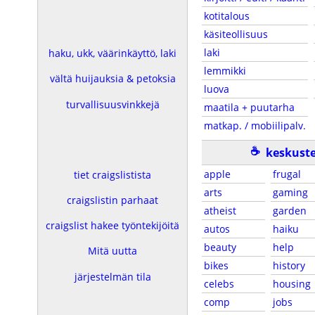
kotitalous
käsiteollisuus
laki
haku, ukk, väärinkäyttö, laki
lemmikki
vältä huijauksia & petoksia
luova
turvallisuusvinkkejä
maatila + puutarha
matkap. / mobiilipalv.
☕
keskuste
apple
frugal
tiet craigslistista
arts
gaming
craigslistin parhaat
atheist
garden
craigslist hakee työntekijöitä
autos
haiku
beauty
help
Mitä uutta
bikes
history
järjestelmän tila
celebs
housing
comp
jobs