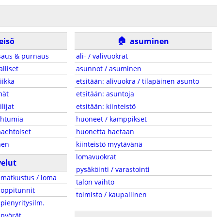
🏠
eisö
asuminen
saus & purnaus
ali- / välivuokrat
alliset
asunnot / asuminen
iikka
etsitään: alivuokra / tilapäinen asunto
mät
etsitään: asuntoja
ilijat
etsitään: kiinteistö
ahtumia
huoneet / kämppikset
aehtoiset
huonetta haetaan
nen
kiinteistö myytävänä
lomavuokrat
velut
pysäköinti / varastointi
matkustus / loma
talon vaihto
oppitunnit
toimisto / kaupallinen
pienyritysilm.
pyörät