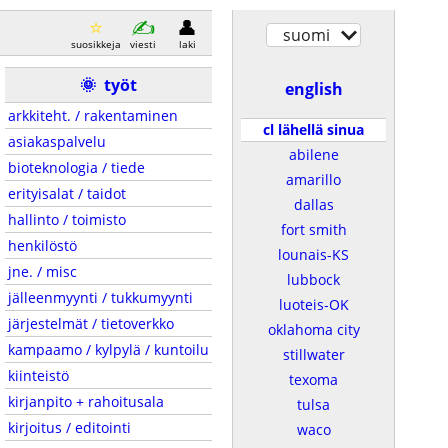
suomi
suosikkeja
viesti
laki
🌞
työt
english
arkkiteht. / rakentaminen
cl lähellä sinua
asiakaspalvelu
abilene
bioteknologia / tiede
amarillo
erityisalat / taidot
dallas
hallinto / toimisto
fort smith
henkilöstö
lounais-KS
jne. / misc
lubbock
jälleenmyynti / tukkumyynti
luoteis-OK
järjestelmät / tietoverkko
oklahoma city
kampaamo / kylpylä / kuntoilu
stillwater
kiinteistö
texoma
kirjanpito + rahoitusala
tulsa
kirjoitus / editointi
waco