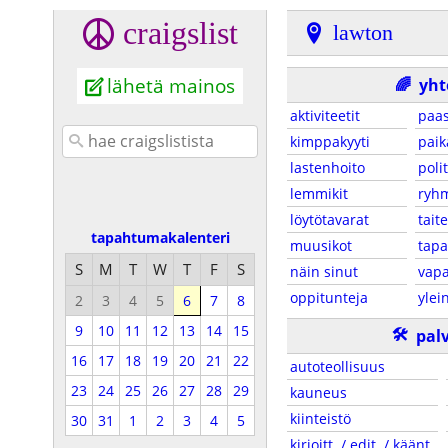
craigslist
lawton
lähetä mainos
🌈
yht
aktiviteetit
paa
kimppakyyti
paik
lastenhoito
polit
lemmikit
ryh
löytötavarat
taite
tapahtumakalenteri
muusikot
tap
S
M
T
W
T
F
S
näin sinut
vapa
oppitunteja
ylei
2
3
4
5
6
7
8
9
10
11
12
13
14
15
🛠
pal
16
17
18
19
20
21
22
autoteollisuus
23
24
25
26
27
28
29
kauneus
kiinteistö
30
31
1
2
3
4
5
kirjoitt. / edit. / käänt.