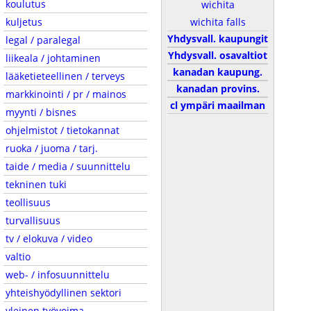
koulutus
wichita
kuljetus
wichita falls
Yhdysvall. kaupungit
legal / paralegal
Yhdysvall. osavaltiot
liikeala / johtaminen
kanadan kaupung.
lääketieteellinen / terveys
kanadan provins.
markkinointi / pr / mainos
cl ympäri maailman
myynti / bisnes
ohjelmistot / tietokannat
ruoka / juoma / tarj.
taide / media / suunnittelu
tekninen tuki
teollisuus
turvallisuus
tv / elokuva / video
valtio
web- / infosuunnittelu
yhteishyödyllinen sektori
yleinen työvoima