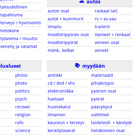
🚗
autos
taloudellinen
auton osat
raskaat lait.
tapahtuma
autot + kuormurit
rv + as.vau
terveys / hyvinvointi
ilmailu
trailerit
tietokone
moottoripyörän osat
Vanteet + renkaat
työvoima / muutto
moottoripyörät
veneen osat
veneily ja satamat
mönk., kelkat
veneet
📚
lualueet
myydään
philos
antiikki
materiaalit
photo
cd / dvd / vhs
pihakirppis
politics
elektroniikka
pyörien osat
psych
haetaan
pyörät
recover
huonekalut
pääsyliput
religion
ilmainen
soittimet
rofo
kauneus + terveys
taideteoll. + käsityöt
science
keräilytavarat
tietokoneen osat