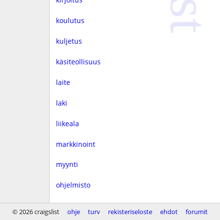
koulutus
kuljetus
käsiteollisuus
laite
laki
liikeala
markkinoint
myynti
ohjelmisto
rahoitus
© 2026 craigslist
ohje
turv
rekisteriseloste
ehdot
forumit