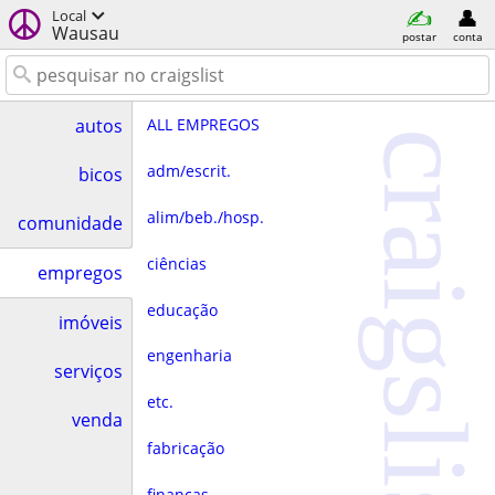
Local
Wausau
postar
conta
ALL EMPREGOS
autos
craigslist
adm/escrit.
bicos
alim/beb./hosp.
comunidade
ciências
empregos
educação
imóveis
engenharia
serviços
etc.
venda
fabricação
finanças