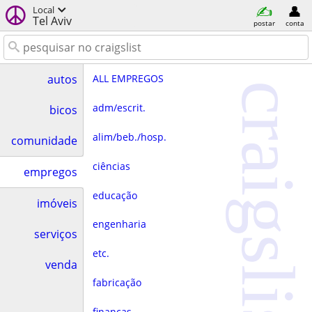
Local
Tel Aviv
postar
conta
ALL EMPREGOS
autos
craigslist
adm/escrit.
bicos
alim/beb./hosp.
comunidade
ciências
empregos
educação
imóveis
engenharia
serviços
etc.
venda
fabricação
finanças