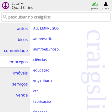
Local
Quad Cities
postar
conta
ALL EMPREGOS
autos
craigslist
adm/escrit.
bicos
alim/beb./hosp.
comunidade
ciências
empregos
educação
imóveis
engenharia
serviços
etc.
venda
fabricação
finanças