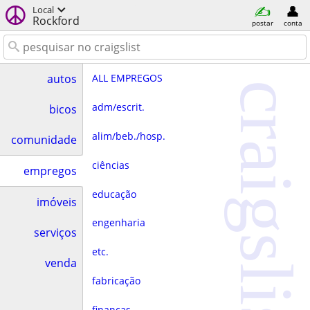
Local
Rockford
postar
conta
ALL EMPREGOS
autos
craigslist
adm/escrit.
bicos
alim/beb./hosp.
comunidade
ciências
empregos
educação
imóveis
engenharia
serviços
etc.
venda
fabricação
finanças