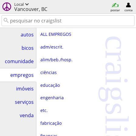
Local
Vancouver, BC
postar
conta
ALL EMPREGOS
autos
craigslist
adm/escrit.
bicos
alim/beb./hosp.
comunidade
ciências
empregos
educação
imóveis
engenharia
serviços
etc.
venda
fabricação
finanças