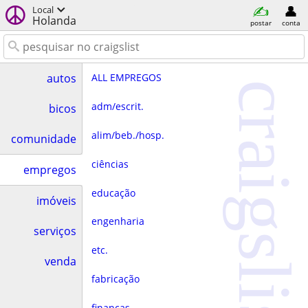
Local
Holanda
postar
conta
ALL EMPREGOS
autos
craigslist
adm/escrit.
bicos
alim/beb./hosp.
comunidade
ciências
empregos
educação
imóveis
engenharia
serviços
etc.
venda
fabricação
finanças