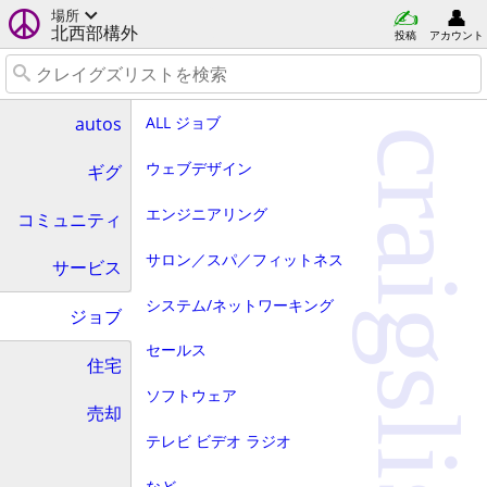
場所
北西部構外
投稿
アカウント
ALL ジョブ
autos
craigslist
ウェブデザイン
ギグ
エンジニアリング
コミュニティ
サロン／スパ／フィットネス
サービス
システム/ネットワーキング
ジョブ
セールス
住宅
ソフトウェア
売却
テレビ ビデオ ラジオ
など