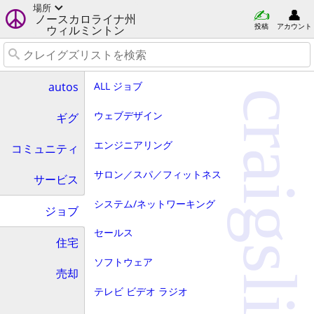
場所
ノースカロライナ州
投稿
アカウント
ウィルミントン
ALL ジョブ
autos
craigslist
ウェブデザイン
ギグ
エンジニアリング
コミュニティ
サロン／スパ／フィットネス
サービス
システム/ネットワーキング
ジョブ
セールス
住宅
ソフトウェア
売却
テレビ ビデオ ラジオ