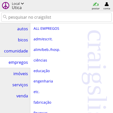
Local
Utica
postar
conta
ALL EMPREGOS
autos
craigslist
adm/escrit.
bicos
alim/beb./hosp.
comunidade
ciências
empregos
educação
imóveis
engenharia
serviços
etc.
venda
fabricação
finanças