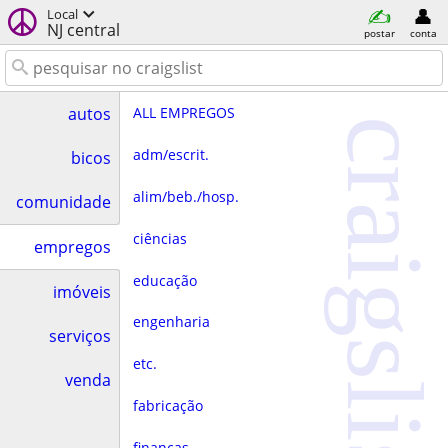
Local
NJ central
postar
conta
ALL EMPREGOS
autos
craigslist
adm/escrit.
bicos
alim/beb./hosp.
comunidade
ciências
empregos
educação
imóveis
engenharia
serviços
etc.
venda
fabricação
finanças