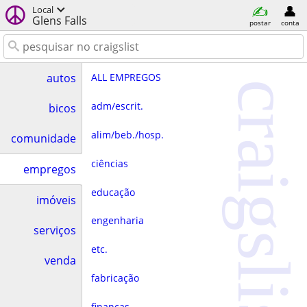
Local
Glens Falls
postar
conta
ALL EMPREGOS
autos
craigslist
adm/escrit.
bicos
alim/beb./hosp.
comunidade
ciências
empregos
educação
imóveis
engenharia
serviços
etc.
venda
fabricação
finanças