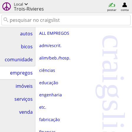
Local
Trois-Rivieres
postar
conta
ALL EMPREGOS
autos
craigslist
adm/escrit.
bicos
alim/beb./hosp.
comunidade
ciências
empregos
educação
imóveis
engenharia
serviços
etc.
venda
fabricação
finanças