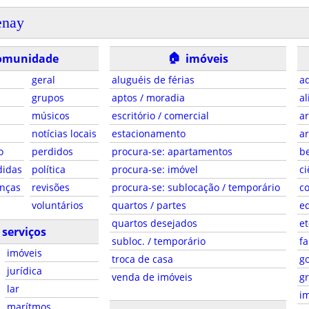
enay
🏠
omunidade
imóveis
geral
aluguéis de férias
ad
grupos
aptos / moradia
al
músicos
escritório / comercial
ar
notícias locais
estacionamento
ar
o
perdidos
procura-se: apartamentos
be
didas
política
procura-se: imóvel
ci
anças
revisões
procura-se: sublocação / temporário
co
voluntários
quartos / partes
e
quartos desejados
et
serviços
subloc. / temporário
fa
imóveis
troca de casa
g
jurídica
venda de imóveis
gr
lar
i
marítmos