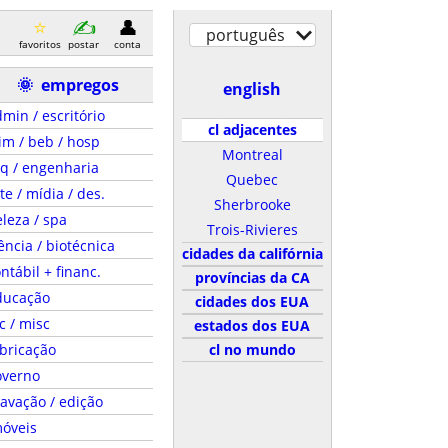
português
favoritos
postar
conta
🌞
empregos
english
min / escritório
cl adjacentes
im / beb / hosp
Montreal
q / engenharia
Quebec
te / mídia / des.
Sherbrooke
leza / spa
Trois-Rivieres
ência / biotécnica
cidades da califórnia
ntábil + financ.
províncias da CA
ducação
cidades dos EUA
c / misc
estados dos EUA
bricação
cl no mundo
overno
avação / edição
móveis