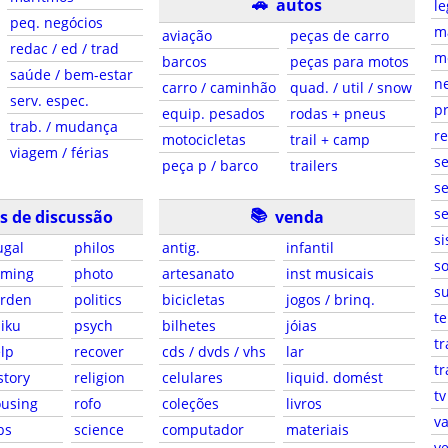
🚗
autos
le
peq. negócios
ma
aviação
peças de carro
redac / ed / trad
m
barcos
peças para motos
saúde / bem-estar
ne
carro / caminhão
quad. / util / snow
serv. espec.
pr
equip. pesados
rodas + pneus
trab. / mudança
r
motocicletas
trail + camp
viagem / férias
s
peça p / barco
trailers
se
📚
se
s de discussão
venda
si
ugal
philos
antig.
infantil
so
aming
photo
artesanato
inst musicais
su
arden
politics
bicicletas
jogos / brinq.
te
iku
psych
bilhetes
jóias
tr
lp
recover
cds / dvds / vhs
lar
tr
story
religion
celulares
liquid. domést
tv
using
rofo
coleções
livros
va
bs
science
computador
materiais
ve