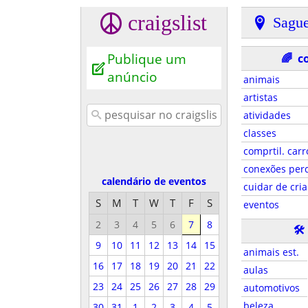
craigslist
Sagu
Publique um
🌈
c
anúncio
animais
artistas
atividades
classes
comprtil. carr
conexões per
calendário de eventos
cuidar de cri
S
M
T
W
T
F
S
eventos
2
3
4
5
6
7
8
🛠
9
10
11
12
13
14
15
animais est.
16
17
18
19
20
21
22
aulas
23
24
25
26
27
28
29
automotivos
beleza
30
31
1
2
3
4
5