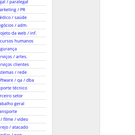
gal / paralegal
rketing / PR
édico / saúde
gócios / adm.
ojeto da web / inf.
ecursos humanos
egurança
rviços / artes.
rviços clientes
stemas / rede
ftware / qa / dba
porte técnico
rceiro setor
abalho geral
ansporte
 / filme / vídeo
rejo / atacado
ndas / neg