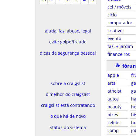
cel / móveis
ciclo
computador
criativo
ajuda, faz, abuso, legal
evento
evite golpe/fraude
faz. + jardim
dicas de segurança pessoal
financeiros
☕
fórun
apple
fr
arts
g
sobre a craigslist
atheist
g
o melhor do craigslist
autos
ha
craigslist está contratando
beauty
he
bikes
hi
o que há de novo
celebs
ho
status do sistema
comp
jo