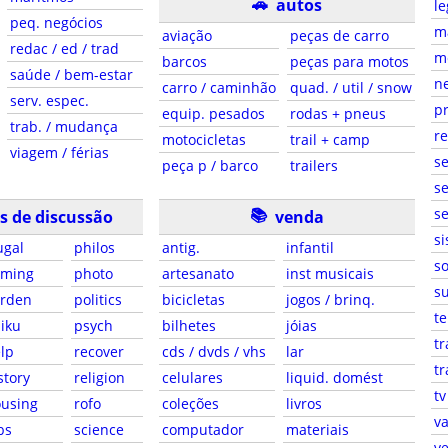
🚗
autos
le
peq. negócios
ma
aviação
peças de carro
redac / ed / trad
m
barcos
peças para motos
saúde / bem-estar
ne
carro / caminhão
quad. / util / snow
serv. espec.
pr
equip. pesados
rodas + pneus
trab. / mudança
r
motocicletas
trail + camp
viagem / férias
s
peça p / barco
trailers
se
📚
se
s de discussão
venda
si
ugal
philos
antig.
infantil
so
aming
photo
artesanato
inst musicais
su
arden
politics
bicicletas
jogos / brinq.
te
iku
psych
bilhetes
jóias
tr
lp
recover
cds / dvds / vhs
lar
tr
story
religion
celulares
liquid. domést
tv
using
rofo
coleções
livros
va
bs
science
computador
materiais
ve