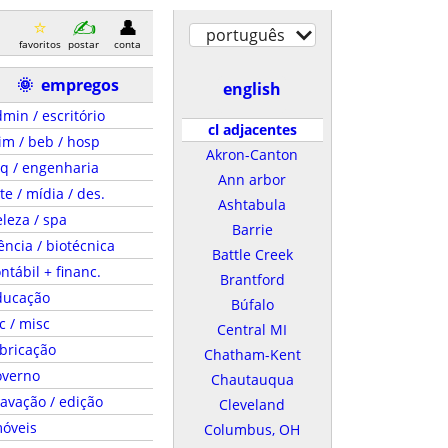
português
favoritos
postar
conta
🌞
empregos
english
min / escritório
cl adjacentes
im / beb / hosp
Akron-Canton
q / engenharia
Ann arbor
te / mídia / des.
Ashtabula
leza / spa
Barrie
ência / biotécnica
Battle Creek
ntábil + financ.
Brantford
ducação
Búfalo
c / misc
Central MI
bricação
Chatham-Kent
overno
Chautauqua
avação / edição
Cleveland
móveis
Columbus, OH