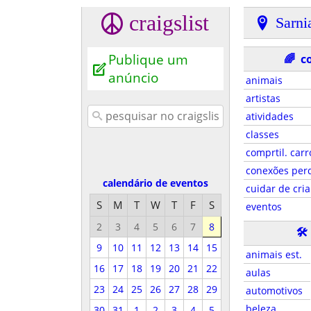
craigslist
Sarni
Publique um
🌈
c
anúncio
animais
artistas
atividades
classes
comprtil. carr
conexões per
calendário de eventos
cuidar de cri
S
M
T
W
T
F
S
eventos
2
3
4
5
6
7
8
🛠
9
10
11
12
13
14
15
animais est.
16
17
18
19
20
21
22
aulas
23
24
25
26
27
28
29
automotivos
beleza
30
31
1
2
3
4
5