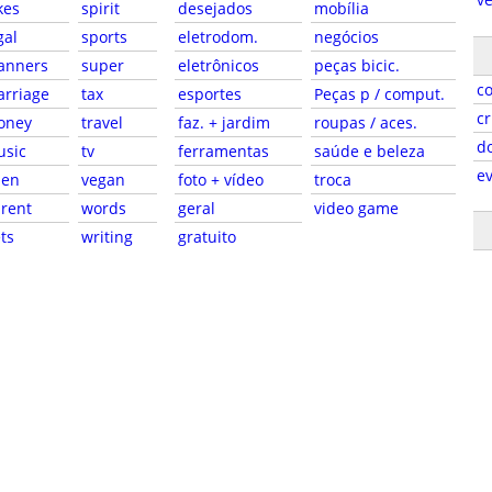
kes
spirit
desejados
mobília
gal
sports
eletrodom.
negócios
anners
super
eletrônicos
peças bicic.
c
rriage
tax
esportes
Peças p / comput.
cr
oney
travel
faz. + jardim
roupas / aces.
d
usic
tv
ferramentas
saúde e beleza
e
pen
vegan
foto + vídeo
troca
rent
words
geral
video game
ts
writing
gratuito