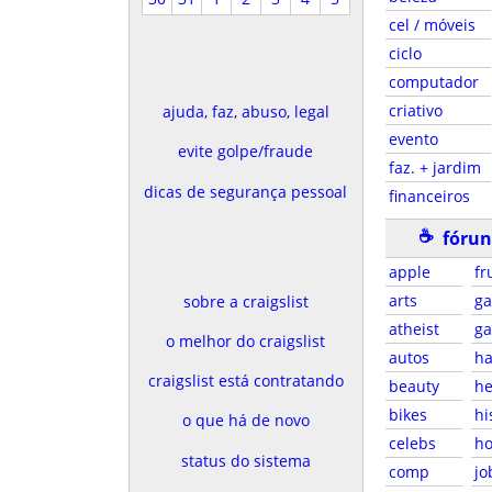
cel / móveis
ciclo
computador
criativo
ajuda, faz, abuso, legal
evento
evite golpe/fraude
faz. + jardim
dicas de segurança pessoal
financeiros
☕
fórun
apple
fr
arts
g
sobre a craigslist
atheist
g
o melhor do craigslist
autos
ha
craigslist está contratando
beauty
he
bikes
hi
o que há de novo
celebs
ho
status do sistema
comp
jo