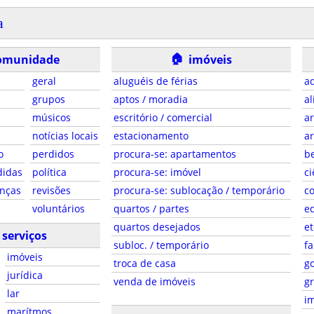
a
🏠
omunidade
imóveis
geral
aluguéis de férias
ad
grupos
aptos / moradia
al
músicos
escritório / comercial
ar
notícias locais
estacionamento
ar
o
perdidos
procura-se: apartamentos
be
didas
política
procura-se: imóvel
ci
anças
revisões
procura-se: sublocação / temporário
co
voluntários
quartos / partes
e
quartos desejados
et
serviços
subloc. / temporário
fa
imóveis
troca de casa
g
jurídica
venda de imóveis
gr
lar
i
marítmos