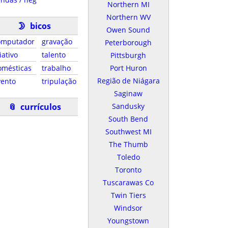
Northern MI
Northern WV
🌛
bicos
Owen Sound
omputador
gravação
Peterborough
iativo
talento
Pittsburgh
omésticas
trabalho
Port Huron
Região de Niágara
vento
tripulação
Saginaw
📎
currículos
Sandusky
South Bend
Southwest MI
The Thumb
Toledo
Toronto
Tuscarawas Co
Twin Tiers
Windsor
Youngstown