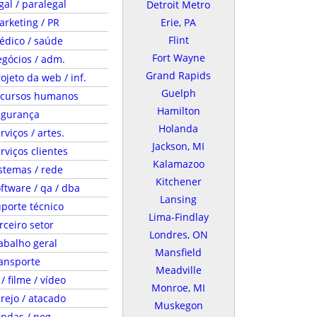
gal / paralegal
Detroit Metro
rketing / PR
Erie, PA
Flint
édico / saúde
Fort Wayne
gócios / adm.
Grand Rapids
ojeto da web / inf.
Guelph
ecursos humanos
Hamilton
egurança
Holanda
rviços / artes.
Jackson, MI
rviços clientes
Kalamazoo
stemas / rede
Kitchener
ftware / qa / dba
Lansing
porte técnico
Lima-Findlay
rceiro setor
Londres, ON
abalho geral
Mansfield
ansporte
Meadville
 / filme / vídeo
Monroe, MI
rejo / atacado
Muskegon
ndas / neg