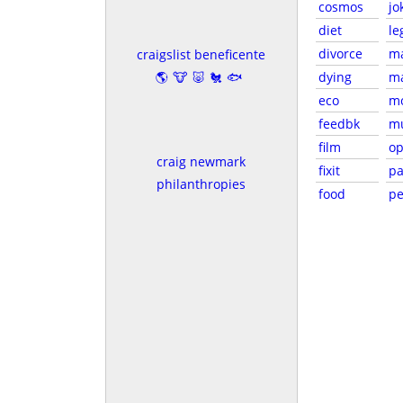
cosmos
jo
diet
le
divorce
m
craigslist beneficente
🌎🐮🐷🐔🐟
dying
ma
eco
m
feedbk
m
film
o
craig newmark
fixit
pa
philanthropies
food
pe