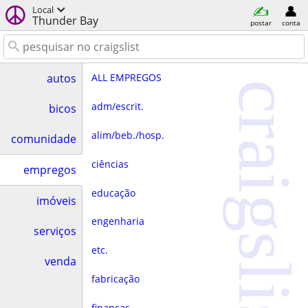
Local
Thunder Bay
postar
conta
ALL EMPREGOS
autos
craigslist
adm/escrit.
bicos
alim/beb./hosp.
comunidade
ciências
empregos
educação
imóveis
engenharia
serviços
etc.
venda
fabricação
finanças