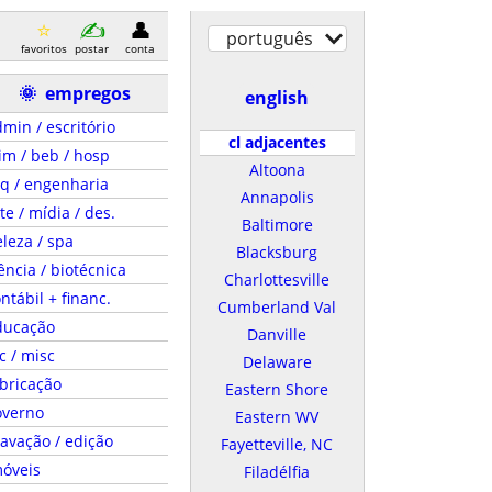
português
favoritos
postar
conta
🌞
empregos
english
min / escritório
cl adjacentes
im / beb / hosp
Altoona
q / engenharia
Annapolis
te / mídia / des.
Baltimore
leza / spa
Blacksburg
ência / biotécnica
Charlottesville
ntábil + financ.
Cumberland Val
ducação
Danville
c / misc
Delaware
bricação
Eastern Shore
overno
Eastern WV
avação / edição
Fayetteville, NC
móveis
Filadélfia