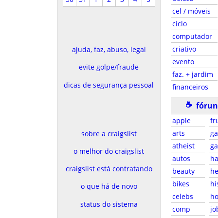
cel / móveis
ciclo
computador
criativo
ajuda, faz, abuso, legal
evento
evite golpe/fraude
faz. + jardim
dicas de segurança pessoal
financeiros
☕
fórun
apple
fr
arts
g
sobre a craigslist
atheist
g
o melhor do craigslist
autos
ha
craigslist está contratando
beauty
he
bikes
hi
o que há de novo
celebs
ho
status do sistema
comp
jo