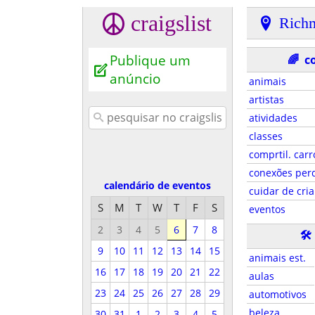
craigslist
Rich
Publique um
🌈
c
anúncio
animais
artistas
atividades
classes
comprtil. carr
conexões per
calendário de eventos
cuidar de cri
S
M
T
W
T
F
S
eventos
2
3
4
5
6
7
8
🛠
9
10
11
12
13
14
15
animais est.
16
17
18
19
20
21
22
aulas
23
24
25
26
27
28
29
automotivos
beleza
30
31
1
2
3
4
5