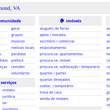
mond, VA
🏠
omunidade
imóveis
geral
aluguéis de férias
ad
grupos
aptos / moradia
al
músicos
escritório / comercial
ar
notícias locais
estacionamento
ar
o
perdidos
procura-se: apartamentos
be
didas
política
procura-se: imóvel
ci
anças
revisões
procura-se: sublocação / temporário
co
voluntários
quartos / partes
e
quartos desejados
et
serviços
subloc. / temporário
fa
imóveis
troca de casa
g
jurídica
venda de imóveis
gr
lar
i
marítmos