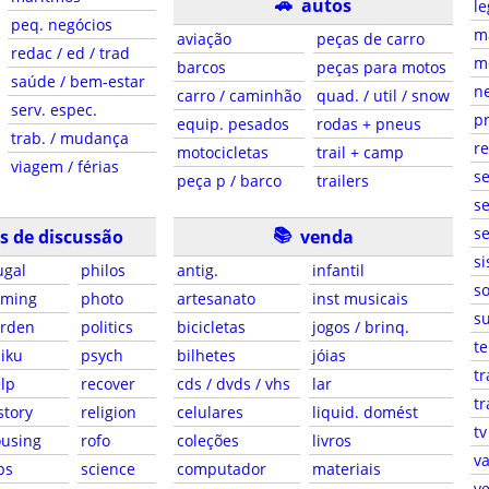
🚗
autos
le
peq. negócios
ma
aviação
peças de carro
redac / ed / trad
m
barcos
peças para motos
saúde / bem-estar
ne
carro / caminhão
quad. / util / snow
serv. espec.
pr
equip. pesados
rodas + pneus
trab. / mudança
r
motocicletas
trail + camp
viagem / férias
s
peça p / barco
trailers
se
📚
se
s de discussão
venda
si
ugal
philos
antig.
infantil
so
aming
photo
artesanato
inst musicais
su
arden
politics
bicicletas
jogos / brinq.
te
iku
psych
bilhetes
jóias
tr
lp
recover
cds / dvds / vhs
lar
tr
story
religion
celulares
liquid. domést
tv
using
rofo
coleções
livros
va
bs
science
computador
materiais
ve