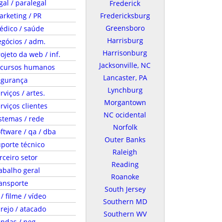
gal / paralegal
Frederick
rketing / PR
Fredericksburg
Greensboro
édico / saúde
Harrisburg
gócios / adm.
Harrisonburg
ojeto da web / inf.
Jacksonville, NC
ecursos humanos
Lancaster, PA
egurança
Lynchburg
rviços / artes.
Morgantown
rviços clientes
NC ocidental
stemas / rede
Norfolk
ftware / qa / dba
Outer Banks
porte técnico
Raleigh
rceiro setor
Reading
abalho geral
Roanoke
ansporte
South Jersey
 / filme / vídeo
Southern MD
rejo / atacado
Southern WV
ndas / neg