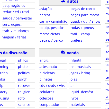
🚗
autos
le
peq. negócios
ma
aviação
peças de carro
redac / ed / trad
m
barcos
peças para motos
saúde / bem-estar
ne
carro / caminhão
quad. / util / snow
serv. espec.
pr
equip. pesados
rodas + pneus
trab. / mudança
r
motocicletas
trail + camp
viagem / férias
s
peça p / barco
trailers
se
📚
se
s de discussão
venda
si
ugal
philos
antig.
infantil
so
aming
photo
artesanato
inst musicais
su
arden
politics
bicicletas
jogos / brinq.
te
iku
psych
bilhetes
jóias
tr
lp
recover
cds / dvds / vhs
lar
tr
story
religion
celulares
liquid. domést
tv
using
rofo
coleções
livros
va
bs
science
computador
materiais
ve