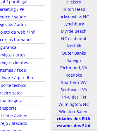
gal / paralegal
Hickory
rketing / PR
Hilton Head
Jacksonville, NC
édico / saúde
Lynchburg
gócios / adm.
Myrtle Beach
ojeto da web / inf.
NC ocidental
ecursos humanos
Norfolk
egurança
Outer Banks
rviços / artes.
Raleigh
rviços clientes
Richmond, VA
stemas / rede
Roanoke
ftware / qa / dba
Southern WV
porte técnico
Southwest VA
rceiro setor
Tri-Cities, TN
abalho geral
Wilmington, NC
ansporte
Winston-Salem
 / filme / vídeo
cidades dos EUA
rejo / atacado
estados dos EUA
ndas / neg