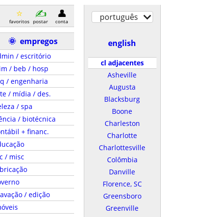
português
favoritos
postar
conta
🌞
empregos
english
min / escritório
cl adjacentes
im / beb / hosp
Asheville
q / engenharia
Augusta
te / mídia / des.
Blacksburg
leza / spa
Boone
ência / biotécnica
Charleston
ntábil + financ.
Charlotte
ducação
Charlottesville
c / misc
Colômbia
bricação
Danville
overno
Florence, SC
avação / edição
Greensboro
móveis
Greenville