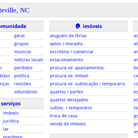
teville, NC
🏠
omunidade
imóveis
geral
aluguéis de férias
ad
grupos
aptos / moradia
al
músicos
escritório / comercial
ar
notícias locais
estacionamento
ar
o
perdidos
procura-se: apartamentos
be
didas
política
procura-se: imóvel
ci
anças
revisões
procura-se: sublocação / temporário
co
voluntários
quartos / partes
e
quartos desejados
et
serviços
subloc. / temporário
fa
imóveis
troca de casa
g
jurídica
venda de imóveis
gr
lar
i
marítmos