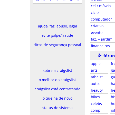
cel / móveis
ciclo
computador
criativo
ajuda, faz, abuso, legal
evento
evite golpe/fraude
faz. + jardim
dicas de segurança pessoal
financeiros
☕
fórun
apple
fr
arts
g
sobre a craigslist
atheist
g
o melhor do craigslist
autos
ha
craigslist está contratando
beauty
he
bikes
hi
o que há de novo
celebs
ho
status do sistema
comp
jo