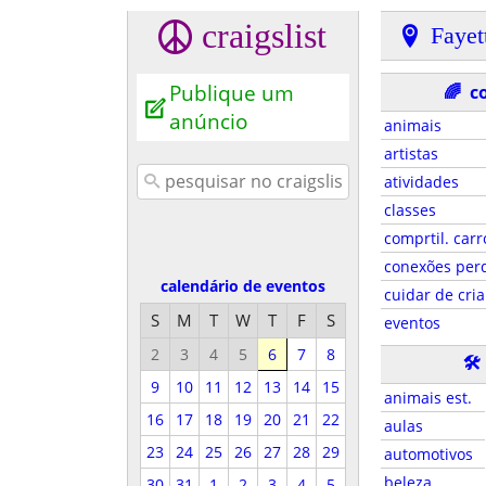
craigslist
Fayet
Publique um
🌈
c
anúncio
animais
artistas
atividades
classes
comprtil. carr
conexões per
calendário de eventos
cuidar de cri
S
M
T
W
T
F
S
eventos
2
3
4
5
6
7
8
🛠
9
10
11
12
13
14
15
animais est.
16
17
18
19
20
21
22
aulas
23
24
25
26
27
28
29
automotivos
beleza
30
31
1
2
3
4
5