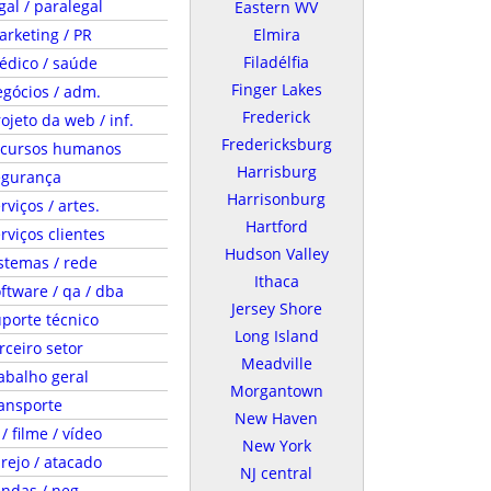
gal / paralegal
Eastern WV
rketing / PR
Elmira
Filadélfia
édico / saúde
Finger Lakes
gócios / adm.
Frederick
ojeto da web / inf.
Fredericksburg
ecursos humanos
Harrisburg
egurança
Harrisonburg
rviços / artes.
Hartford
rviços clientes
Hudson Valley
stemas / rede
Ithaca
ftware / qa / dba
Jersey Shore
porte técnico
Long Island
rceiro setor
Meadville
abalho geral
Morgantown
ansporte
New Haven
 / filme / vídeo
New York
rejo / atacado
NJ central
ndas / neg