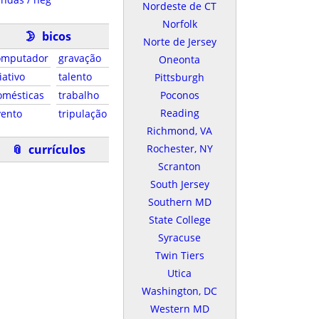
Nordeste de CT
Norfolk
🌛
bicos
Norte de Jersey
omputador
gravação
Oneonta
iativo
talento
Pittsburgh
omésticas
trabalho
Poconos
Reading
vento
tripulação
Richmond, VA
📎
currículos
Rochester, NY
Scranton
South Jersey
Southern MD
State College
Syracuse
Twin Tiers
Utica
Washington, DC
Western MD