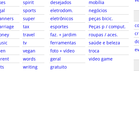
kes
spirit
desejados
mobília
gal
sports
eletrodom.
negócios
anners
super
eletrônicos
peças bicic.
c
rriage
tax
esportes
Peças p / comput.
cr
oney
travel
faz. + jardim
roupas / aces.
d
usic
tv
ferramentas
saúde e beleza
e
pen
vegan
foto + vídeo
troca
rent
words
geral
video game
ts
writing
gratuito