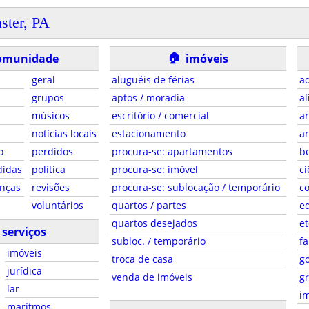
ster, PA
🏠
omunidade
imóveis
geral
aluguéis de férias
ad
grupos
aptos / moradia
al
músicos
escritório / comercial
ar
notícias locais
estacionamento
ar
o
perdidos
procura-se: apartamentos
be
didas
política
procura-se: imóvel
ci
anças
revisões
procura-se: sublocação / temporário
co
voluntários
quartos / partes
e
quartos desejados
et
serviços
subloc. / temporário
fa
imóveis
troca de casa
g
jurídica
venda de imóveis
gr
lar
i
marítmos