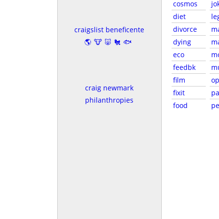
cosmos
jo
diet
le
divorce
m
craigslist beneficente
🌎🐮🐷🐔🐟
dying
ma
eco
m
feedbk
m
film
o
craig newmark
fixit
pa
philanthropies
food
pe