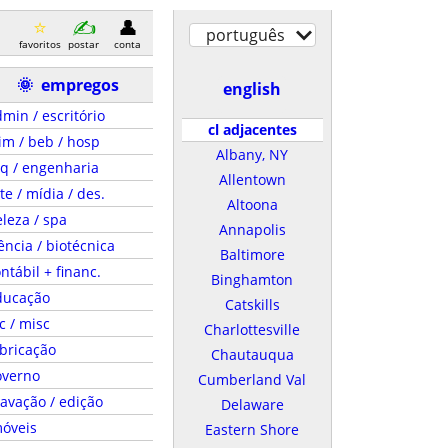
português
favoritos
postar
conta
🌞
empregos
english
min / escritório
cl adjacentes
im / beb / hosp
Albany, NY
q / engenharia
Allentown
te / mídia / des.
Altoona
leza / spa
Annapolis
ência / biotécnica
Baltimore
ntábil + financ.
Binghamton
ducação
Catskills
c / misc
Charlottesville
bricação
Chautauqua
overno
Cumberland Val
avação / edição
Delaware
móveis
Eastern Shore