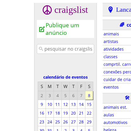
craigslist
Lanca
Publique um
🌈
c
anúncio
animais
artistas
atividades
classes
comprtil. carr
conexões per
calendário de eventos
cuidar de cri
S
M
T
W
T
F
S
eventos
2
3
4
5
6
7
8
🛠
9
10
11
12
13
14
15
animais est.
16
17
18
19
20
21
22
aulas
23
24
25
26
27
28
29
automotivos
beleza
30
31
1
2
3
4
5