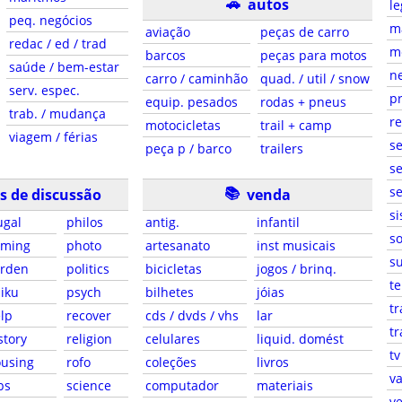
🚗
autos
le
peq. negócios
ma
aviação
peças de carro
redac / ed / trad
m
barcos
peças para motos
saúde / bem-estar
ne
carro / caminhão
quad. / util / snow
serv. espec.
pr
equip. pesados
rodas + pneus
trab. / mudança
r
motocicletas
trail + camp
viagem / férias
s
peça p / barco
trailers
se
📚
se
s de discussão
venda
si
ugal
philos
antig.
infantil
so
aming
photo
artesanato
inst musicais
su
arden
politics
bicicletas
jogos / brinq.
te
iku
psych
bilhetes
jóias
tr
lp
recover
cds / dvds / vhs
lar
tr
story
religion
celulares
liquid. domést
tv
using
rofo
coleções
livros
va
bs
science
computador
materiais
ve