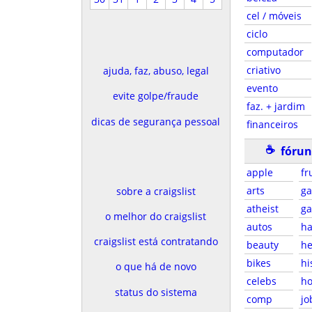
cel / móveis
ciclo
computador
criativo
ajuda, faz, abuso, legal
evento
evite golpe/fraude
faz. + jardim
dicas de segurança pessoal
financeiros
☕
fórun
apple
fr
arts
g
sobre a craigslist
atheist
g
o melhor do craigslist
autos
ha
craigslist está contratando
beauty
he
bikes
hi
o que há de novo
celebs
ho
status do sistema
comp
jo