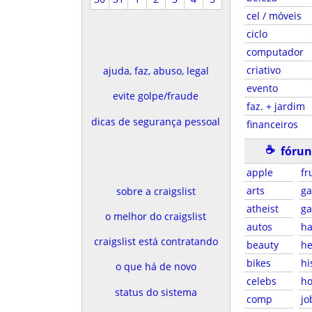
cel / móveis
ciclo
computador
criativo
ajuda, faz, abuso, legal
evento
evite golpe/fraude
faz. + jardim
dicas de segurança pessoal
financeiros
☕
fórun
apple
fr
arts
g
sobre a craigslist
atheist
g
o melhor do craigslist
autos
ha
craigslist está contratando
beauty
he
bikes
hi
o que há de novo
celebs
ho
status do sistema
comp
jo