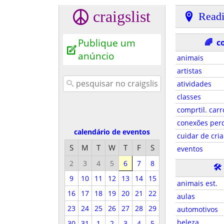
craigslist
Read
Publique um
🌈
c
anúncio
animais
artistas
atividades
classes
comprtil. carr
conexões per
calendário de eventos
cuidar de cri
S
M
T
W
T
F
S
eventos
2
3
4
5
6
7
8
🛠
9
10
11
12
13
14
15
animais est.
16
17
18
19
20
21
22
aulas
23
24
25
26
27
28
29
automotivos
beleza
30
31
1
2
3
4
5