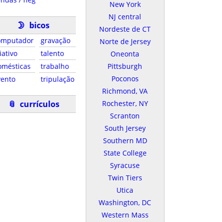
New York
NJ central
🌛
bicos
Nordeste de CT
omputador
gravação
Norte de Jersey
iativo
talento
Oneonta
omésticas
trabalho
Pittsburgh
Poconos
vento
tripulação
Richmond, VA
📎
currículos
Rochester, NY
Scranton
South Jersey
Southern MD
State College
Syracuse
Twin Tiers
Utica
Washington, DC
Western Mass