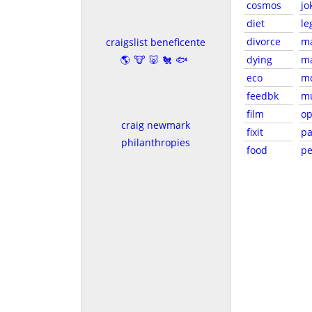
cosmos
jo
diet
le
divorce
m
craigslist beneficente
🌎🐮🐷🐔🐟
dying
ma
eco
m
feedbk
m
film
o
craig newmark
fixit
pa
philanthropies
food
pe