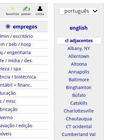
português
favoritos
postar
conta
🌞
empregos
english
min / escritório
cl adjacentes
im / beb / hosp
Albany, NY
q / engenharia
Allentown
te / mídia / des.
Altoona
leza / spa
Annapolis
ência / biotécnica
Baltimore
ntábil + financ.
Binghamton
ducação
Búfalo
c / misc
Catskills
bricação
Charlottesville
overno
Chautauqua
avação / edição
CT ocidental
móveis
Cumberland Val