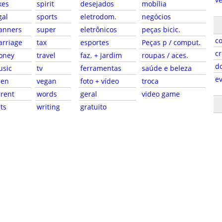
kes
spirit
desejados
mobília
gal
sports
eletrodom.
negócios
anners
super
eletrônicos
peças bicic.
c
rriage
tax
esportes
Peças p / comput.
cr
oney
travel
faz. + jardim
roupas / aces.
d
usic
tv
ferramentas
saúde e beleza
e
pen
vegan
foto + vídeo
troca
rent
words
geral
video game
ts
writing
gratuito