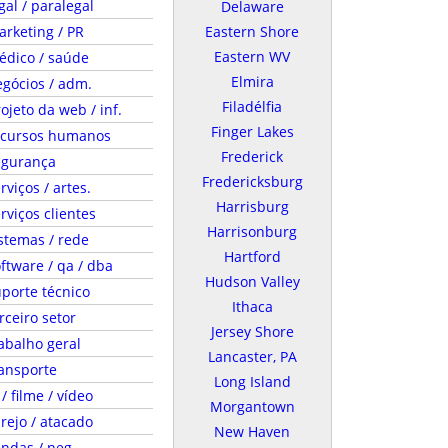
gal / paralegal
Delaware
rketing / PR
Eastern Shore
Eastern WV
édico / saúde
Elmira
gócios / adm.
Filadélfia
ojeto da web / inf.
Finger Lakes
ecursos humanos
Frederick
egurança
Fredericksburg
rviços / artes.
Harrisburg
rviços clientes
Harrisonburg
stemas / rede
Hartford
ftware / qa / dba
Hudson Valley
porte técnico
Ithaca
rceiro setor
Jersey Shore
abalho geral
Lancaster, PA
ansporte
Long Island
 / filme / vídeo
Morgantown
rejo / atacado
New Haven
ndas / neg