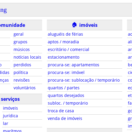
ing
🏠
omunidade
imóveis
geral
aluguéis de férias
ad
grupos
aptos / moradia
al
músicos
escritório / comercial
ar
notícias locais
estacionamento
ar
o
perdidos
procura-se: apartamentos
be
didas
política
procura-se: imóvel
ci
anças
revisões
procura-se: sublocação / temporário
co
voluntários
quartos / partes
e
quartos desejados
et
serviços
subloc. / temporário
fa
imóveis
troca de casa
g
jurídica
venda de imóveis
gr
lar
i
marítmos