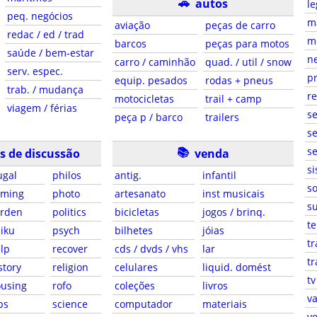
🚗
autos
le
peq. negócios
ma
aviação
peças de carro
redac / ed / trad
m
barcos
peças para motos
saúde / bem-estar
ne
carro / caminhão
quad. / util / snow
serv. espec.
pr
equip. pesados
rodas + pneus
trab. / mudança
r
motocicletas
trail + camp
viagem / férias
s
peça p / barco
trailers
se
📚
se
s de discussão
venda
si
ugal
philos
antig.
infantil
so
aming
photo
artesanato
inst musicais
su
arden
politics
bicicletas
jogos / brinq.
te
iku
psych
bilhetes
jóias
tr
lp
recover
cds / dvds / vhs
lar
tr
story
religion
celulares
liquid. domést
tv
using
rofo
coleções
livros
va
bs
science
computador
materiais
ve