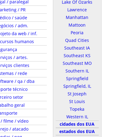
gal / paralegal
Lake Of Ozarks
rketing / PR
Lawrence
Manhattan
édico / saúde
Mattoon
gócios / adm.
Peoria
ojeto da web / inf.
Quad Cities
ecursos humanos
Southeast IA
egurança
Southeast KS
rviços / artes.
Southeast MO
rviços clientes
Southern IL
stemas / rede
Springfield
ftware / qa / dba
Springfield, IL
porte técnico
St Joseph
rceiro setor
St Louis
abalho geral
Topeka
ansporte
Western IL
 / filme / vídeo
cidades dos EUA
rejo / atacado
estados dos EUA
ndas / neg