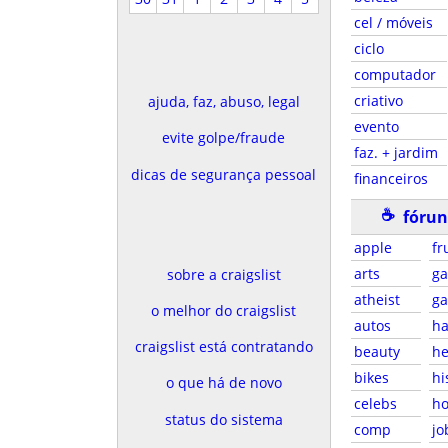
cel / móveis
ciclo
computador
criativo
ajuda, faz, abuso, legal
evento
evite golpe/fraude
faz. + jardim
dicas de segurança pessoal
financeiros
☕
fórun
apple
fr
arts
g
sobre a craigslist
atheist
g
o melhor do craigslist
autos
ha
craigslist está contratando
beauty
he
bikes
hi
o que há de novo
celebs
ho
status do sistema
comp
jo