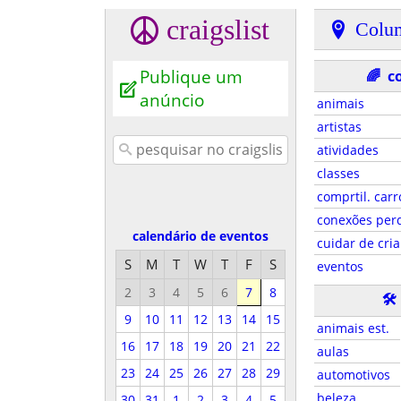
craigslist
Colu
Publique um
🌈
c
anúncio
animais
artistas
atividades
classes
comprtil. carr
conexões per
calendário de eventos
cuidar de cri
S
M
T
W
T
F
S
eventos
2
3
4
5
6
7
8
🛠
9
10
11
12
13
14
15
animais est.
16
17
18
19
20
21
22
aulas
23
24
25
26
27
28
29
automotivos
beleza
30
31
1
2
3
4
5