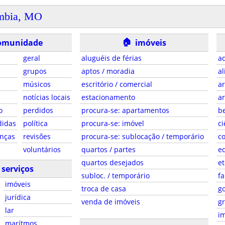
mbia, MO
🏠
omunidade
imóveis
geral
aluguéis de férias
ad
grupos
aptos / moradia
al
músicos
escritório / comercial
ar
notícias locais
estacionamento
ar
o
perdidos
procura-se: apartamentos
be
didas
política
procura-se: imóvel
ci
anças
revisões
procura-se: sublocação / temporário
co
voluntários
quartos / partes
e
quartos desejados
et
serviços
subloc. / temporário
fa
imóveis
troca de casa
g
jurídica
venda de imóveis
gr
lar
i
marítmos