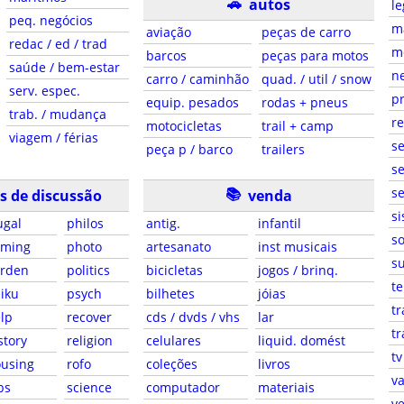
🚗
autos
le
peq. negócios
ma
aviação
peças de carro
redac / ed / trad
m
barcos
peças para motos
saúde / bem-estar
ne
carro / caminhão
quad. / util / snow
serv. espec.
pr
equip. pesados
rodas + pneus
trab. / mudança
r
motocicletas
trail + camp
viagem / férias
s
peça p / barco
trailers
se
📚
se
s de discussão
venda
si
ugal
philos
antig.
infantil
so
aming
photo
artesanato
inst musicais
su
arden
politics
bicicletas
jogos / brinq.
te
iku
psych
bilhetes
jóias
tr
lp
recover
cds / dvds / vhs
lar
tr
story
religion
celulares
liquid. domést
tv
using
rofo
coleções
livros
va
bs
science
computador
materiais
ve