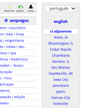
português
favoritos
postar
conta
🌞
empregos
english
min / escritório
cl adjacentes
im / beb / hosp
Ames, IA
q / engenharia
Bloomington, IL
te / mídia / des.
Cedar Rapids
leza / spa
Chambana
ência / biotécnica
Decatur, IL
ntábil + financ.
Des Moines
ducação
Fayetteville, AR
c / misc
Iowa City
bricação
Jonesboro
overno
Joplin
avação / edição
Kansas City
móveis
Kirksville