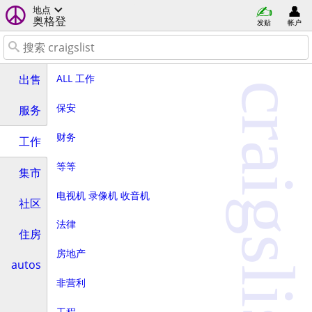
地点
奥格登
发贴
帐户
ALL 工作
出售
craigslist
保安
服务
财务
工作
等等
集市
电视机 录像机 收音机
社区
法律
住房
房地产
autos
非营利
工程