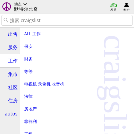
地点
默特尔比奇
发贴
帐户
ALL 工作
出售
craigslist
保安
服务
财务
工作
等等
集市
电视机 录像机 收音机
社区
法律
住房
房地产
autos
非营利
工程