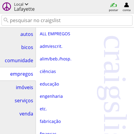
Local
Lafayette
postar
conta
ALL EMPREGOS
autos
craigslist
adm/escrit.
bicos
alim/beb./hosp.
comunidade
ciências
empregos
educação
imóveis
engenharia
serviços
etc.
venda
fabricação
finanças